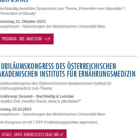
ochkarätig besetztes Symposium zum Thema „Prävention von Adipositas“ /
Prevention of Obesity“.
Samstag, 21. Oktober 2023
osephinum – Sammlungen der Medizinischen Universität Wien
PROGRAMM UND ANMELDUNG »
JUBILÄUMSKONGRESS DES ÖSTERREICHISCHEN
AKADEMISCHEN INSTITUTS FÜR ERNÄHRUNGSMEDIZIN
ubiläumskongress des Österreichischen Akademischen Instituts für
Ernährungsmedizin zum Thema:
Ernährung: Gesund – Nachhaltig & Leistbar
Healthy Diet, Healthy Planet, what is affordable?“
reitag, 20.10.2023
osephinum – Sammlungen der Medizinischen Universität Wien
er Kongress ist mit 7 DFP-Fortbildungspunkten approbiert.
DETAILS UNTER KONGRESS2023.OEAIE.ORG