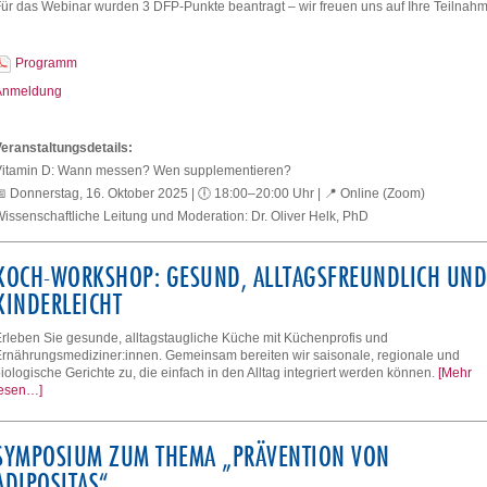
ür das Webinar wurden 3 DFP-Punkte beantragt – wir freuen uns auf Ihre Teilnahm
Programm
Anmeldung
eranstaltungsdetails:
Vitamin D: Wann messen? Wen supplementieren?
 Donnerstag, 16. Oktober 2025 | 🕕 18:00–20:00 Uhr | 📍 Online (Zoom)
issenschaftliche Leitung und Moderation: Dr. Oliver Helk, PhD
KOCH-WORKSHOP: GESUND, ALLTAGSFREUNDLICH UND
KINDERLEICHT
rleben Sie gesunde, alltagstaugliche Küche mit Küchenprofis und
rnährungsmediziner:innen. Gemeinsam bereiten wir saisonale, regionale und
iologische Gerichte zu, die einfach in den Alltag integriert werden können.
[Mehr
lesen…]
SYMPOSIUM ZUM THEMA „PRÄVENTION VON
ADIPOSITAS“