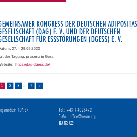
GEMEINSAMER KONGRESS DER DEUTSCHEN ADIPOSITAS
GESELLSCHAFT (DAG) E. V. UND DER DEUTSCHEN
GESELLSCHAFT FÜR ESSSTÖRUNGEN (DGESS) E. V.
atum: 27. – 29.09.2023
rt der Tagung: präsenz in Gera
Website:
https://dag-dgess.de/
1
2
3
7
»
…
rungsmedizin (ÖAIE)
Tel.: +43 1 4026472
E-Mail:
office@oeaie.org