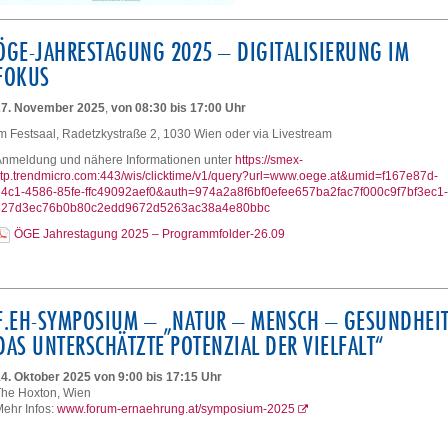
ÖGE-JAHRESTAGUNG 2025 – DIGITALISIERUNG IM
FOKUS
27. November 2025
,
von 08:30 bis 17:00 Uhr
m Festsaal, Radetzkystraße 2, 1030 Wien oder via Livestream
Anmeldung und nähere Informationen unter
https://smex-
tp.trendmicro.com:443/wis/clicktime/v1/query?url=www.oege.at&umid=f167e87d-
24c1-4586-85fe-ffc49092aef0&auth=974a2a8f6bf0efee657ba2fac7f000c9f7bf3ec1-
827d3ec76b0b80c2edd9672d5263ac38a4e80bbc
ÖGE Jahrestagung 2025 – Programmfolder-26.09
F.EH-SYMPOSIUM – „NATUR – MENSCH – GESUNDHEIT
DAS UNTERSCHÄTZTE POTENZIAL DER VIELFALT“
4. Oktober 2025 von 9:00 bis 17:15 Uhr
The Hoxton, Wien
ehr Infos:
www.forum-ernaehrung.at/symposium-2025