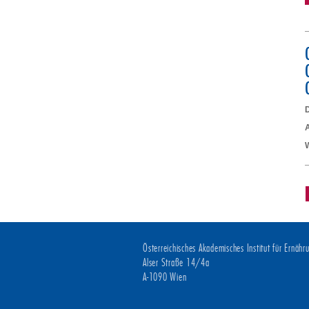
D
A
Österreichisches Akademisches Institut für Ernäh
Alser Straße 14/4a
A-1090 Wien