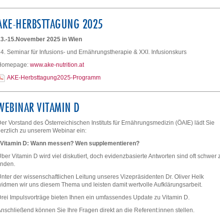
AKE-HERBSTTAGUNG 2025
13.-15.November 2025 in Wien
4. Seminar für Infusions- und Ernährungstherapie & XXI. Infusionskurs
Homepage:
www.ake-nutrition.at
AKE-Herbsttagung2025-Programm
WEBINAR VITAMIN D
er Vorstand des Österreichischen Instituts für Ernährungsmedizin (ÖAIE) lädt Sie
erzlich zu unserem Webinar ein:
Vitamin D: Wann messen? Wen supplementieren?
ber Vitamin D wird viel diskutiert, doch evidenzbasierte Antworten sind oft schwer 
inden.
nter der wissenschaftlichen Leitung unseres Vizepräsidenten Dr. Oliver Helk
idmen wir uns diesem Thema und leisten damit wertvolle Aufklärungsarbeit.
rei Impulsvorträge bieten Ihnen ein umfassendes Update zu Vitamin D.
nschließend können Sie Ihre Fragen direkt an die Referent:innen stellen.