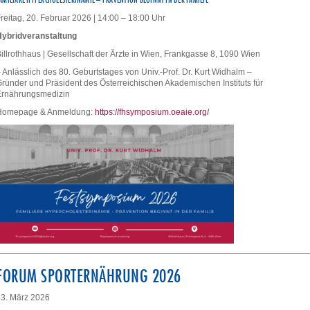
reitag, 20. Februar 2026 | 14:00 – 18:00 Uhr
Hybridveranstaltung
illrothhaus | Gesellschaft der Ärzte in Wien, Frankgasse 8, 1090 Wien
 Anlässlich des 80. Geburtstages von Univ.-Prof. Dr. Kurt Widhalm –
ründer und Präsident des Österreichischen Akademischen Instituts für
Ernährungsmedizin
Homepage & Anmeldung:
https://fhsymposium.oeaie.org/
FORUM SPORTERNÄHRUNG 2026
3. März 2026