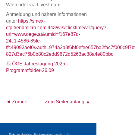
Wien oder via Livestream
Anmeldung und nähere Informationen
unter
https://smex-
ctp.trendmicro.com:443/wis/clicktime/v1/query?
url=www.oege.at&umid=f167e87d-
24c1-4586-85fe-
ffc49092aef0&auth=974a2a8f6bf0efee657ba2fac7f000c9f7b
827d3ec76b0b80c2edd9672d5263ac38a4e80bbc
ÖGE Jahrestagung 2025 –
Programmfolder-26.09
◄ Zurück
Zum Seitenanfang ▲
Österreichisches Akademisches Institut für