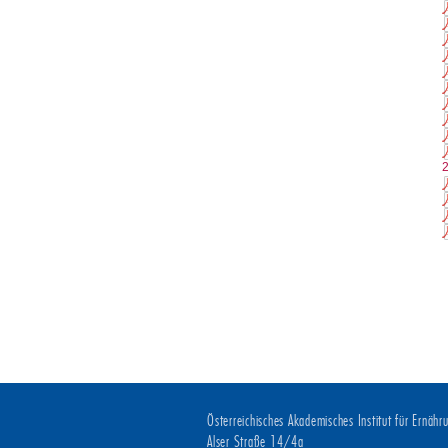
Österreichisches Akademisches Institut für Ernäh
Alser Straße 14/4a