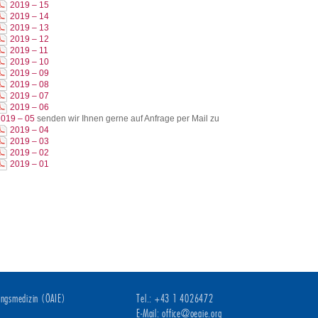
2019 – 15
2019 – 14
2019 – 13
2019 – 12
2019 – 11
2019 – 10
2019 – 09
2019 – 08
2019 – 07
2019 – 06
2019 – 05
senden wir Ihnen gerne auf Anfrage per Mail zu
2019 – 04
2019 – 03
2019 – 02
2019 – 01
rungsmedizin (ÖAIE)
Tel.: +43 1 4026472
E-Mail:
office@oeaie.org