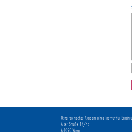
Österreichisches Akademisches Institut für Ernäh
Alser Straße 14/4a
A-1090 Wien