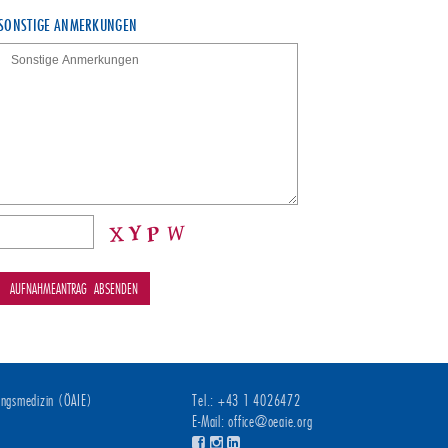
SONSTIGE ANMERKUNGEN
rungsmedizin (ÖAIE)
Tel.: +43 1 4026472
E-Mail:
office@oeaie.org