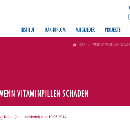
INSTITUT
ÖÄK-DIPLOM
MITGLIEDER
PROJEKTE
HOME
WENN VITAMINPILLEN SCHAD
WENN VITAMINPILLEN SCHADEN
Kurier (Industrieviertel) vom 10.05.2014