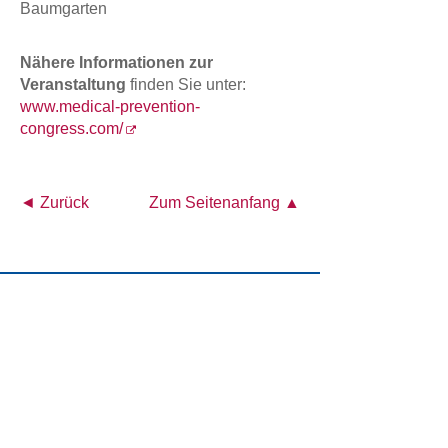
Baumgarten
Nähere Informationen zur
Veranstaltung
finden Sie unter:
www.medical-prevention-
congress.com/
◄ Zurück
Zum Seitenanfang ▲
Österreichisches Akademisches Institut für
Ernährungsmedizin (ÖAIE)
Alser Straße 14/4a
A-1090 Wien
Tel.: +43 1 4026472
E-Mail:
office@oeaie.org