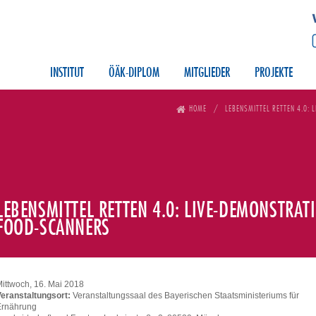
INSTITUT
ÖÄK-DIPLOM
MITGLIEDER
PROJEKTE
HOME
LEBENSMITTEL RETTEN 4.0: 
LEBENSMITTEL RETTEN 4.0: LIVE-DEMONSTRAT
FOOD-SCANNERS
ittwoch, 16. Mai 2018
eranstaltungsort:
Veranstaltungssaal des Bayerischen Staatsministeriums für
Ernährung