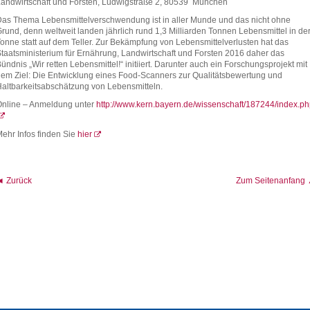
andwirtschaft und Forsten, Ludwigstraße 2, 80539 München
as Thema Lebensmittelverschwendung ist in aller Munde und das nicht ohne
rund, denn weltweit landen jährlich rund 1,3 Milliarden Tonnen Lebensmittel in de
onne statt auf dem Teller. Zur Bekämpfung von Lebensmittelverlusten hat das
taatsministerium für Ernährung, Landwirtschaft und Forsten 2016 daher das
ündnis „Wir retten Lebensmittel!“ initiiert. Darunter auch ein Forschungsprojekt mit
em Ziel: Die Entwicklung eines Food-Scanners zur Qualitätsbewertung und
altbarkeitsabschätzung von Lebensmitteln.
Online – Anmeldung unter
http://www.kern.bayern.de/wissenschaft/187244/index.p
ehr Infos finden Sie
hier
◄ Zurück
Zum Seitenanfang