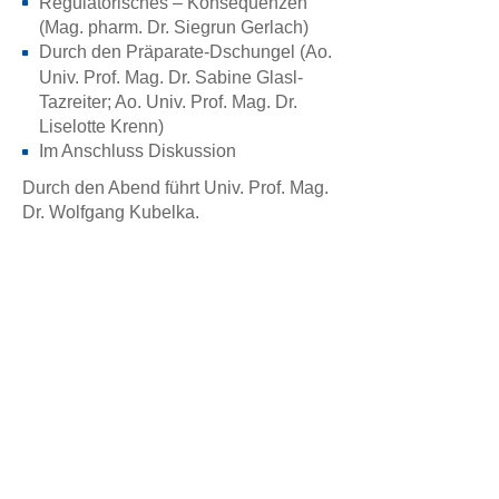
Regulatorisches – Konsequenzen
(Mag. pharm. Dr. Siegrun Gerlach)
Durch den Präparate-Dschungel
(Ao.
Univ. Prof. Mag. Dr. Sabine Glasl-
Tazreiter; Ao. Univ. Prof. Mag. Dr.
Liselotte Krenn)
Im Anschluss Diskussion
Durch den Abend führt Univ. Prof. Mag.
Dr. Wolfgang Kubelka.
◄ Zurück
Zum Seitenanfang ▲
Österreichisches Akademisches Institut für
Ernährungsmedizin (ÖAIE)
Alser Straße 14/4a
A-1090 Wien