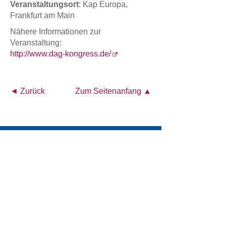
Veranstaltungsort
: Kap Europa,
Frankfurt am Main
Nähere Informationen zur
Veranstaltung:
http://www.dag-kongress.de/
◄ Zurück
Zum Seitenanfang ▲
Österreichisches Akademisches Institut für
Ernährungsmedizin (ÖAIE)
Alser Straße 14/4a
A-1090 Wien
Tel.: +43 1 4026472
E-Mail:
office@oeaie.org