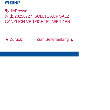
WERDEN?
diePresse
20250727_SOLLTE AUF SALZ
GÄNZLICH VERZICHTET WERDEN
◄ Zurück
Zum Seitenanfang ▲
Österreichisches Akademisches Institut für
Ernährungsmedizin (ÖAIE)
Alser Straße 14/4a
A-1090 Wien
Tel.: +43 1 4026472
E-Mail:
office@oeaie.org
PRESSE
KONTAKT