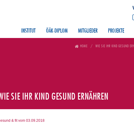
INSTITUT
ÖÄK-DIPLOM
MITGLIEDER
PROJEKTE
HOME
WIE SIE IHR KIND GESUND E
WIE SIE IHR KIND GESUND ERNÄHREN
esund & fit vom 03.09.2018