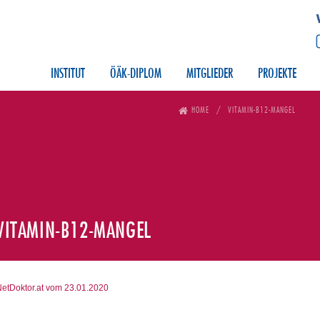
INSTITUT
ÖÄK-DIPLOM
MITGLIEDER
PROJEKTE
HOME
VITAMIN-B12-MANGEL
VITAMIN-B12-MANGEL
etDoktor.at vom 23.01.2020