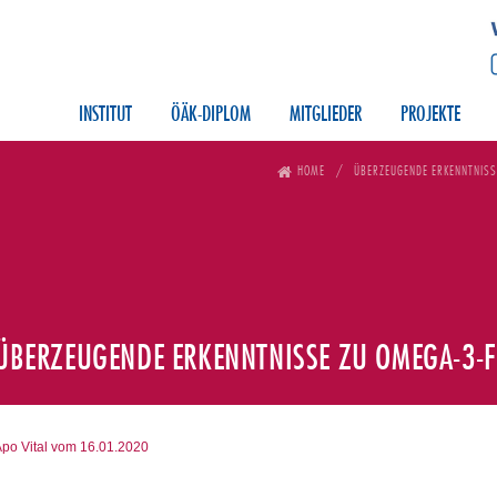
INSTITUT
ÖÄK-DIPLOM
MITGLIEDER
PROJEKTE
HOME
ÜBERZEUGENDE ERKENNTNISS
ÜBERZEUGENDE ERKENNTNISSE ZU OMEGA-3-F
po Vital vom 16.01.2020