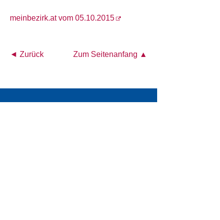
meinbezirk.at vom 05.10.2015
◄ Zurück
Zum Seitenanfang ▲
Österreichisches Akademisches Institut für
Ernährungsmedizin (ÖAIE)
Alser Straße 14/4a
A-1090 Wien
Tel.: +43 1 4026472
E-Mail:
office@oeaie.org
PRESSE
KONTAKT
IMPRESSUM