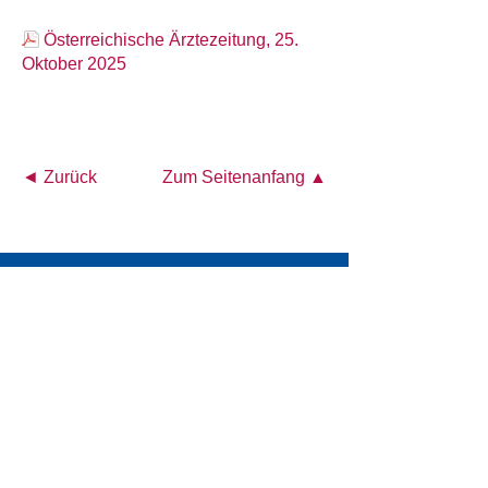
Österreichische Ärztezeitung, 25.
Oktober 2025
◄ Zurück
Zum Seitenanfang ▲
Österreichisches Akademisches Institut für
Ernährungsmedizin (ÖAIE)
Alser Straße 14/4a
A-1090 Wien
Tel.: +43 1 4026472
E-Mail:
office@oeaie.org
PRESSE