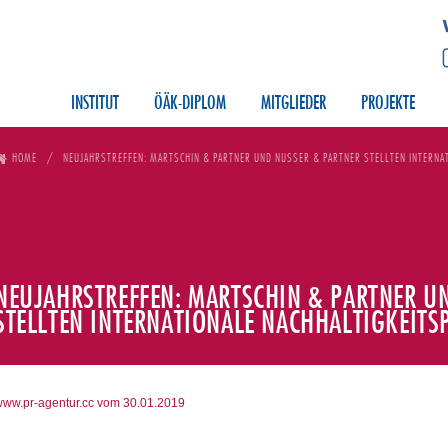
INSTITUT
ÖÄK-DIPLOM
MITGLIEDER
PROJEKTE
HOME
NEUJAHRSTREFFEN: MARTSCHIN & PARTNER UND NUSSER & PARTNER STELLTEN INTERNAT
NEUJAHRSTREFFEN: MARTSCHIN & PARTNER U
STELLTEN INTERNATIONALE NACHHALTIGKEITS
ww.pr-agentur.cc vom 30.01.2019