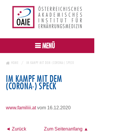
MENÜ
HOME
IM KAMPF MIT DEM (CORONA-) SPECK
IM KAMPF MIT DEM
(CORONA-) SPECK
www.familiii.at
vom 16.12.2020
◄ Zurück
Zum Seitenanfang ▲