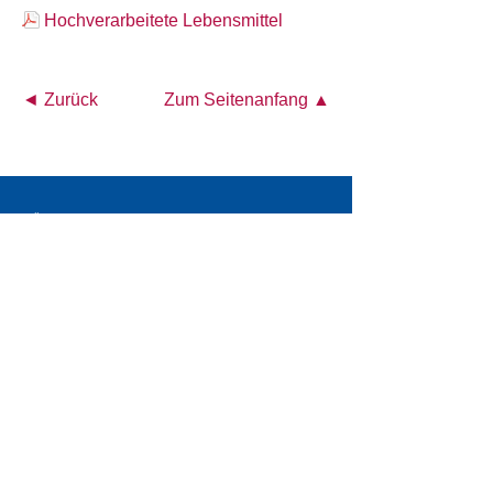
Hochverarbeitete Lebensmittel
◄ Zurück
Zum Seitenanfang ▲
Österreichisches Akademisches Institut für
Ernährungsmedizin (ÖAIE)
Alser Straße 14/4a
A-1090 Wien
Tel.: +43 1 4026472
E-Mail:
office@oeaie.org
PRESSE
KONTAKT
IMPRESSUM