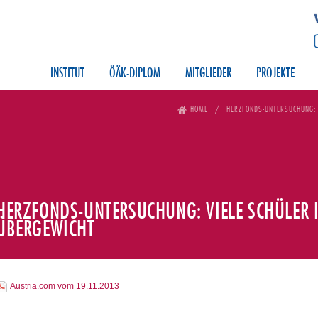
INSTITUT
ÖÄK-DIPLOM
MITGLIEDER
PROJEKTE
HOME
HERZFONDS-UNTERSUCHUNG: V
HERZFONDS-UNTERSUCHUNG: VIELE SCHÜLER I
ÜBERGEWICHT
Austria.com vom 19.11.2013