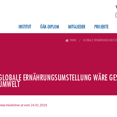
INSTITUT
ÖÄK-DIPLOM
MITGLIEDER
PROJEKTE
HOME
GLOBALE ERNÄHRUNGSUMSTE
GLOBALE ERNÄHRUNGSUMSTELLUNG WÄRE GE
UMWELT
ww.medinlive.at vom 24.01.2019