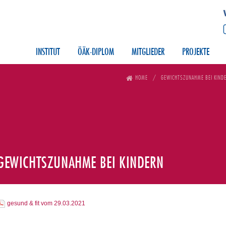
INSTITUT
ÖÄK-DIPLOM
MITGLIEDER
PROJEKTE
HOME
GEWICHTSZUNAHME BEI KIND
GEWICHTSZUNAHME BEI KINDERN
gesund & fit vom 29.03.2021