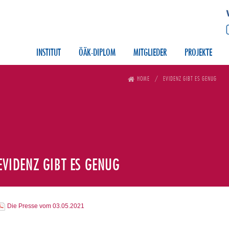
INSTITUT
ÖÄK-DIPLOM
MITGLIEDER
PROJEKTE
HOME
EVIDENZ GIBT ES GENUG
EVIDENZ GIBT ES GENUG
Die Presse vom 03.05.2021