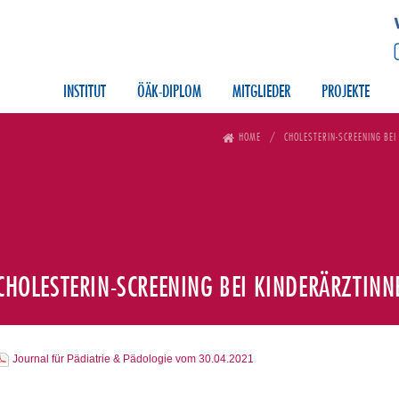
INSTITUT
ÖÄK-DIPLOM
MITGLIEDER
PROJEKTE
HOME
CHOLESTERIN-SCREENING BEI
CHOLESTERIN-SCREENING BEI KINDERÄRZTINN
Journal für Pädiatrie & Pädologie vom 30.04.2021