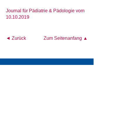
Journal für Pädiatrie & Pädologie vom
10.10.2019
◄ Zurück
Zum Seitenanfang ▲
Österreichisches Akademisches Institut für
Ernährungsmedizin (ÖAIE)
Alser Straße 14/4a
A-1090 Wien
Tel.: +43 1 4026472
E-Mail:
office@oeaie.org
PRESSE
KONTAKT