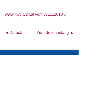
www.mycity24.at vom 07.11.2018
◄ Zurück
Zum Seitenanfang ▲
Österreichisches Akademisches Institut für
Ernährungsmedizin (ÖAIE)
Alser Straße 14/4a
A-1090 Wien
Tel.: +43 1 4026472
E-Mail:
office@oeaie.org
PRESSE
KONTAKT