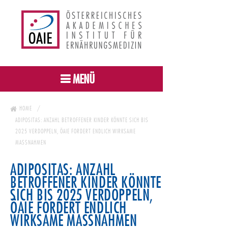
MENÜ
HOME
ADIPOSITAS: ANZAHL BETROFFENER KINDER KÖNNTE SICH BIS
2025 VERDOPPELN, ÖAIE FORDERT ENDLICH WIRKSAME
MASSNAHMEN
ADIPOSITAS: ANZAHL
BETROFFENER KINDER KÖNNTE
SICH BIS 2025 VERDOPPELN,
ÖAIE FORDERT ENDLICH
WIRKSAME MASSNAHMEN