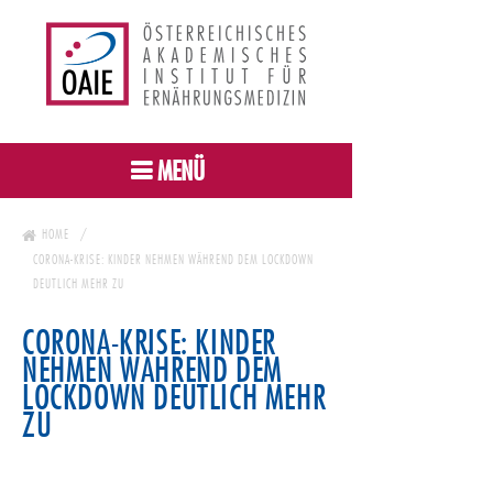
MENÜ
HOME
CORONA-KRISE: KINDER NEHMEN WÄHREND DEM LOCKDOWN
DEUTLICH MEHR ZU
CORONA-KRISE: KINDER
NEHMEN WÄHREND DEM
LOCKDOWN DEUTLICH MEHR
ZU